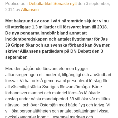
Publicerad i
Debattartikel
,
Senaste nytt
den
3 september,
2014
av
Alliansen
Mot bakgrund av oron i vårt närområde skjuter vi nu
till ytterligare 1,3 miljarder till försvaret fram till 2018.
De nya pengarna innebär bland annat att
incidentberedskapen och antalet flygtimmar för Jas
39 Gripen ökar och att svenska förband kan öva mer,
skriver Alliansens partiledare på DN Debatt den 3
september.
Med den pågående försvarsreformen bygger
alliansregeringen ett modernt, tillgängligt och användbart
försvar. Vi har också gemensamt presenterat förslag för
att väsentligt stärka Sveriges försvarsförmåga. Både
förbandsverksamhet och materiel föreslås få ökade
anslag under nästa mandatperiod. Vi vill öka vår militära
närvaro i och över Östersjön med både flyg och fartyg. Vi
vill öka personaltätheten och antalet befattningar i vissa
nyckelkategorier inom till exempel marinen och