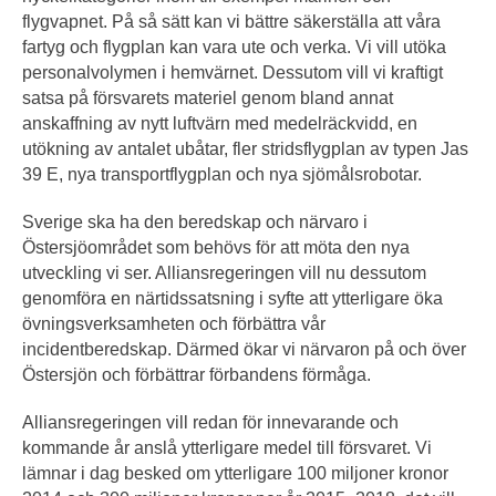
flygvapnet. På så sätt kan vi bättre säkerställa att våra
fartyg och flygplan kan vara ute och verka. Vi vill utöka
personalvolymen i hemvärnet. Dessutom vill vi kraftigt
satsa på försvarets materiel genom bland annat
anskaffning av nytt luftvärn med medelräckvidd, en
utökning av antalet ubåtar, fler stridsflygplan av typen Jas
39 E, nya transportflygplan och nya sjömålsrobotar.
Sverige ska ha den beredskap och närvaro i
Östersjöområdet som behövs för att möta den nya
utveckling vi ser. Alliansregeringen vill nu dessutom
genomföra en närtidssatsning i syfte att ytterligare öka
övningsverksamheten och förbättra vår
incidentberedskap. Därmed ökar vi närvaron på och över
Östersjön och förbättrar förbandens förmåga.
Alliansregeringen vill redan för innevarande och
kommande år anslå ytterligare medel till försvaret. Vi
lämnar i dag besked om ytterligare 100 miljoner kronor