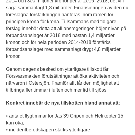
2014 och 300 miljoner kronor per år 2015–2018, det vill
säga sammanlagt 1,3 miljarder. Finansieringen av den nu
föreslagna förstärkningen hanteras inom ramen för
principen krona för krona. Tillsammans med tidigare
förslag innebär detta att alliansregeringen höjer nivån på
förbandsanslaget år 2018 med nästan 1,4 miljarder
kronor, och för hela perioden 2014-2018 förstärks
förbandsanslaget med sammanlagt drygt 4,8 miljarder
kronor.
Genom dagens besked om ytterligare tillskott får
Försvarsmakten förutsättningar att öka aktiviteten och
närvaron i Östersjön. Framför allt får den möjlighet att
tillbringa fler timmar i luften och mer tid till sjöss.
Konkret innebär de nya tillskotten bland annat att:
• antalet flygtimmar för Jas 39 Gripen och Helikopter 15
kan öka,
• incidentberedskapen stärks ytterligare,