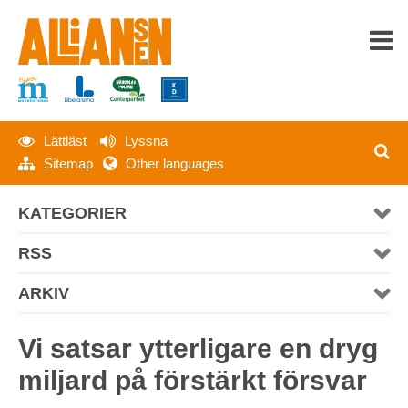
Lättläst
Lyssna
HEM
Sitemap
Other languages
OM ALLIANSEN
KATEGORIER
SENASTE NYTT
RSS
PRESS
ARKIV
MATERIAL
Vi satsar ytterligare en dryg
miljard på förstärkt försvar
KONTAKT