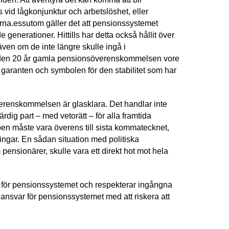
vid lågkonjunktur och arbetslöshet, eller
erna.essutom gäller det att pensionssystemet
e generationer. Hittills har detta också hållit över
 även om de inte längre skulle ingå i
en i den 20 år gamla pensionsöverenskommelsen vore
a garanten och symbolen för den stabilitet som har
överenskommelsen är glasklara. Det handlar inte
rdig part – med vetorätt – för alla framtida
en måste vara överens till sista kommatecknet,
ingar. En sådan situation med politiska
m pensionärer, skulle vara ett direkt hot mot hela
ret för pensionssystemet och respekterar ingångna
 ansvar för pensionssystemet med att riskera att