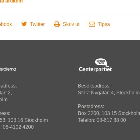
la artikeln
ebook
Twitter
Skriv ut
Tipsa
adress:
Besöksadress:
tan 2,
Stora Nygatan 4, Stockholm
olm
Postadress:
ress:
Box 2200, 103 15 Stockhol
53, 103 16 Stockholm
Telefon: 08-617 38 00
n: 08-4102 4200