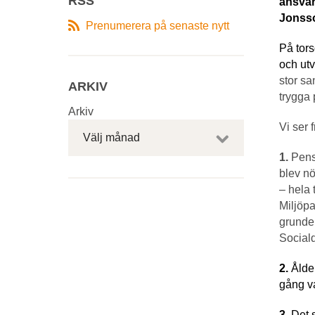
RSS
ansvar
Jonsso
Prenumerera på senaste nytt
På tors
och ut
stor sa
ARKIV
trygga
Arkiv
Vi ser 
Välj månad
1.
Pensi
blev nö
– hela 
Miljöpa
grunder
Social
2.
Ålder
gång va
3.
Det s