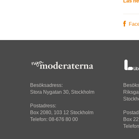
Läs he
Fac
Besöksadress:
Besöks
Stora Nygatan 30, Stockholm
Riksga
Stockh
Postadress:
Box 2080, 103 12 Stockholm
Postad
Telefon: 08-676 80 00
Box 22
Telefo