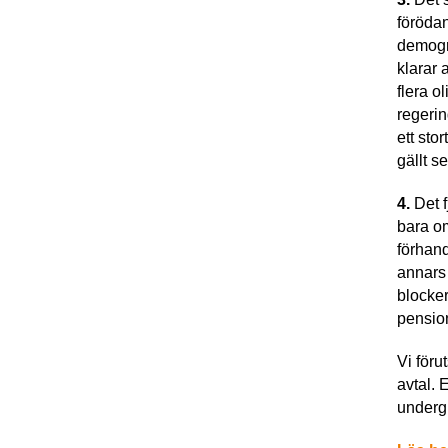
förödan
demogra
klarar 
flera o
regerin
ett sto
gällt 
4.
Det f
bara om
förhan
annars 
blocker
pensio
Vi föru
avtal. 
underg