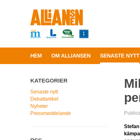
HEM
OM ALLIANSEN
SENASTE NYTT
Mi
KATEGORIER
Senaste nytt
pe
Debattartikel
Nyheter
Public
Pressmeddelande
Stefan
kämpat 