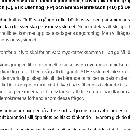
 för svenskarnas framtida pensioner, skriver alliansens g
n (C), Erik Ullenhag (FP) och Emma Henriksson (KD) på D
dag träffas för första gången efter höstens val den parlamentari
veckla det svenska pensionssystemet.
Nu meddelas att Miljöpart
nnolikhet kommer upp på torsdagens dagordning. Men vi ifrågas
 pensionssystemet.
framför allt fyra skäl för att vara mycket tveksamma till att ge Mil
onsgruppen tillkom som ett resultat av en överenskommelse om 
dvändig när allt fler insåg att det gamla ATP-systemet inte skulle
tiden varit djupt skeptiskt till de bärande principerna bakom det 
rtiet till exempel ekonomisk tillväxt. Vi ställer oss tvekande till 
na för pensionerna och misstänker att det snarare handlar om att
demokraterna förhandlar om dessa frågor.
spensioner bygger på arbete och att ju mer man arbetar desto h
rit bärande i Miljöpartiets politiska tänkande – tvärtom gick de til
venska pensionssystemet är ett av de mest politiskt stabila i vär