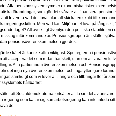
de. Alla pensionssystem rymmer ekonomiska risker, exempelvis 
fiska förändringar, som gör det svårare att finansiera pension
av att leverera vad det lovat utan att skicka en skuld till kommand
lika regeringsskiften. Men vad kan Miljöpartiet lova på lång sikt,
gsunderlaget? Att avsiktligt äventyra den politiska stabilitet
rt misstag inför kommande år. Pensionsgruppen är i stället själv
sedan pensionsöverenskommelsen gjordes.
järde skälet är kanske allra viktigast. Spelreglerna i pensions
 att acceptera det som redan har skett, utan om att vara en fullvä
dlingar. Alla partier inom överenskommelsen och Pensionsgrupp
blir det inga nya överenskommelser och inga ytterligare förändr
ingar, samtidigt som vi lever allt längre och tillbringar fler år so
nssystemets hållbarhet.
tsätter att Socialdemokraterna fortsätter att ta sin del av ansva
En regering som kallar sig samarbetsregering kan inte inleda sitt
räva det.