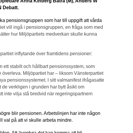
ruppledare Anna Kinberg Batra (M), Anders W
N Debatt.
ska pensionsgruppen som har till uppgift att vårda
iet vill ingå i pensionsgruppen, en fråga som med
ätter hur Miljöpartiets medverkan skulle kunna
jöpartiet inflytande över framtidens pensioner:
ett stabilt och hållbart pensionssystem, som
 överleva. Miljöpartiet har – liksom Vänsterpartiet
nya pensionssystemet. I sitt valmanifest ifrågasatte
att de verkligen i grunden har bytt åsikt om
 inte vilja stå bredvid när regeringspartnern
ögre blir pensionen. Arbetslinjen har inte någon
l val på att vi skulle arbeta mindre.
lden. Att äventyra det kan komma att bli