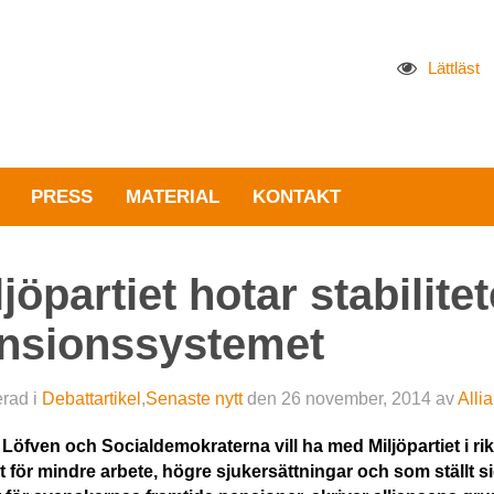
Lättläst
PRESS
MATERIAL
KONTAKT
ljöpartiet hotar stabilite
nsionssystemet
erad i
Debattartikel
,
Senaste nytt
den
26 november, 2014
av
Alli
 Löfven och Socialdemokraterna vill ha med ­Miljöpartiet i 
för mindre arbete, högre sjukersättningar och som ställt sig s