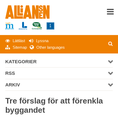
Lättläst
Lyssna
HEM
Sitemap
Other languages
OM ALLIANSEN
KATEGORIER
SENASTE NYTT
RSS
PRESS
ARKIV
MATERIAL
Tre förslag för att förenkla
byggandet
KONTAKT