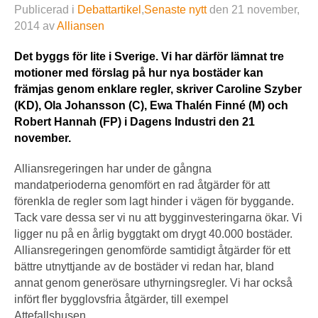
Publicerad i
Debattartikel
,
Senaste nytt
den
21 november,
2014
av
Alliansen
Det byggs för lite i Sverige. Vi har därför lämnat tre
motioner med förslag på hur nya bostäder kan
främjas genom enklare regler, skriver Caroline Szyber
(KD), Ola Johansson (C), Ewa Thalén Finné (M) och
Robert Hannah (FP) i Dagens Industri den 21
november.
Alliansregeringen har under de gångna
mandatperioderna genomfört en rad åtgärder för att
förenkla de regler som lagt hinder i vägen för byggande.
Tack vare dessa ser vi nu att bygginvesteringarna ökar. Vi
ligger nu på en årlig byggtakt om drygt 40.000 bostäder.
Alliansregeringen genomförde samtidigt åtgärder för ett
bättre utnyttjande av de bostäder vi redan har, bland
annat genom generösare uthyrningsregler. Vi har också
infört fler bygglovsfria åtgärder, till exempel
Attefallshusen.