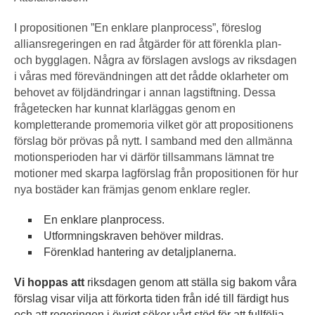
I propositionen ”En enklare planprocess”, föreslog
alliansregeringen en rad åtgärder för att förenkla plan-
och bygglagen. Några av förslagen avslogs av riksdagen
i våras med förevändningen att det rådde oklarheter om
behovet av följdändringar i annan lagstiftning. Dessa
frågetecken har kunnat klarläggas genom en
kompletterande promemoria vilket gör att propositionens
förslag bör prövas på nytt. I samband med den allmänna
motionsperioden har vi därför tillsammans lämnat tre
motioner med skarpa lagförslag från propositionen för hur
nya bostäder kan främjas genom enklare regler.
En enklare planprocess.
Utformningskraven behöver mildras.
Förenklad hantering av detaljplanerna.
Vi hoppas att
riksdagen genom att ställa sig bakom våra
förslag visar vilja att förkorta tiden från idé till färdigt hus
och att regeringen i övrigt söker vårt stöd för att fullfölja