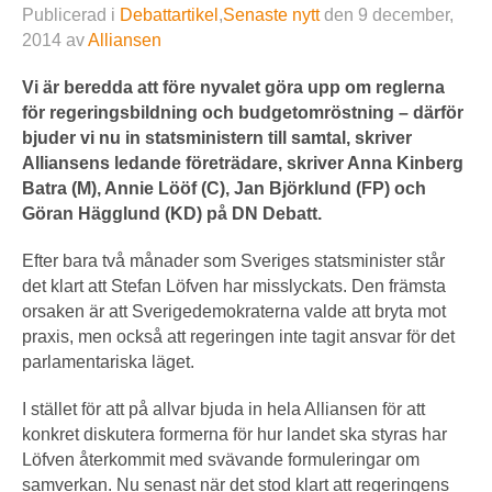
Publicerad i
Debattartikel
,
Senaste nytt
den
9 december,
2014
av
Alliansen
Vi är beredda att före nyvalet göra upp om ­reglerna
för regeringsbildning och budgetomröstning – därför
bjuder vi nu in statsministern till samtal, skriver
Alliansens ledande företrädare, skriver Anna Kinberg
Batra (M), Annie Lööf (C), Jan Björklund (FP) och
Göran Hägglund (KD) på DN Debatt.
Efter bara två månader som Sveriges statsminister står
det klart att Stefan Löfven har misslyckats. Den främsta
orsaken är att Sverigedemokraterna valde att bryta mot
praxis, men också att regeringen inte tagit ansvar för det
parlamentariska läget.
I stället för att på allvar bjuda in hela Alliansen för att
konkret diskutera formerna för hur landet ska styras har
Löfven återkommit med svävande formuleringar om
samverkan. Nu senast när det stod klart att regeringens