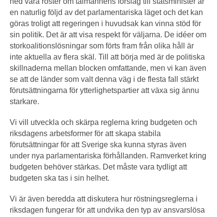
ned våra röster om talmannens förslag till statsminister är
en naturlig följd av det parlamentariska läget och det kan
göras troligt att regeringen i huvudsak kan vinna stöd för
sin politik. Det är att visa respekt för väljarna. De idéer om
storkoalitionslösningar som förts fram från olika håll är
inte aktuella av flera skäl. Till att börja med är de politiska
skillnaderna mellan blocken omfattande, men vi kan även
se att de länder som valt denna väg i de flesta fall stärkt
förutsättningarna för ytterlighetspartier att växa sig ännu
starkare.
Vi vill utveckla och skärpa reglerna kring budgeten och
riksdagens arbetsformer för att skapa stabila
förutsättningar för att Sverige ska kunna styras även
under nya parlamentariska förhållanden. Ramverket kring
budgeten behöver stärkas. Det måste vara tydligt att
budgeten ska tas i sin helhet.
Vi är även beredda att diskutera hur röstningsreglerna i
riksdagen fungerar för att undvika den typ av ansvarslösa