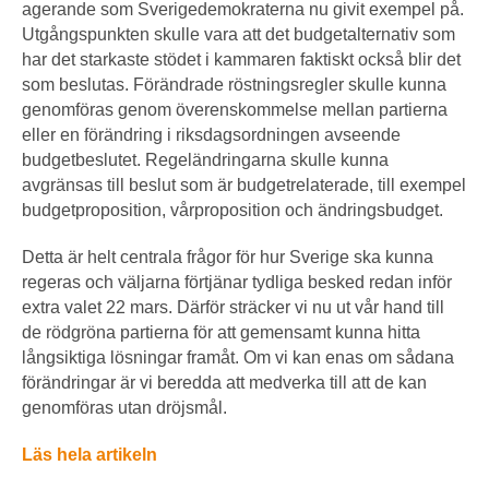
agerande som Sverige­demokraterna nu givit exempel på.
Utgångspunkten skulle vara att det budgetalternativ som
har det starkaste stödet i kammaren faktiskt också blir det
som beslutas. Förändrade röstningsregler skulle kunna
genomföras genom överenskommelse mellan partierna
eller en förändring i riksdagsordningen avseende
budgetbeslutet. Regeländringarna skulle kunna
avgränsas till beslut som är budgetrelaterade, till exempel
budgetproposition, vårproposition och ändringsbudget.
Detta är helt centrala frågor för hur Sverige ska kunna
regeras och väljarna förtjänar tydliga besked redan inför
extra valet 22 mars. Därför sträcker vi nu ut vår hand till
de rödgröna partierna för att gemensamt kunna hitta
långsiktiga lösningar framåt. Om vi kan enas om sådana
förändringar är vi beredda att medverka till att de kan
genomföras utan dröjsmål.
Läs hela artikeln