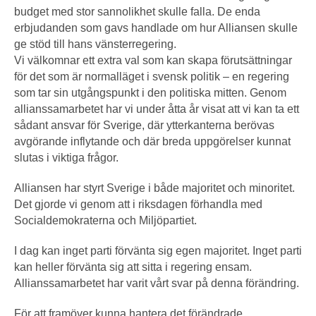
budget med stor sannolikhet skulle falla. De enda
erbjudanden som gavs handlade om hur Alliansen skulle
ge stöd till hans vänsterregering.
Vi välkomnar ett extra val som kan skapa förutsättningar
för det som är normalläget i svensk politik – en regering
som tar sin utgångspunkt i den politiska mitten. Genom
allianssamarbetet har vi under åtta år visat att vi kan ta ett
sådant ansvar för Sverige, där ytterkanterna berövas
avgörande inflytande och där breda uppgörelser kunnat
slutas i viktiga frågor.
Alliansen har styrt Sverige i både majoritet och minoritet.
Det gjorde vi genom att i riksdagen förhandla med
Socialdemokraterna och Miljöpartiet.
I dag kan inget parti förvänta sig egen majoritet. Inget parti
kan heller förvänta sig att sitta i regering ensam.
Allianssamarbetet har varit vårt svar på denna förändring.
För att framöver kunna hantera det förändrade