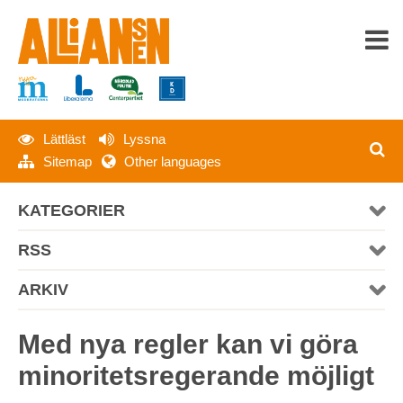
Lättläst
Lyssna
HEM
Sitemap
Other languages
OM ALLIANSEN
KATEGORIER
SENASTE NYTT
RSS
PRESS
ARKIV
MATERIAL
Med nya regler kan vi göra
minoritetsregerande möjligt
KONTAKT