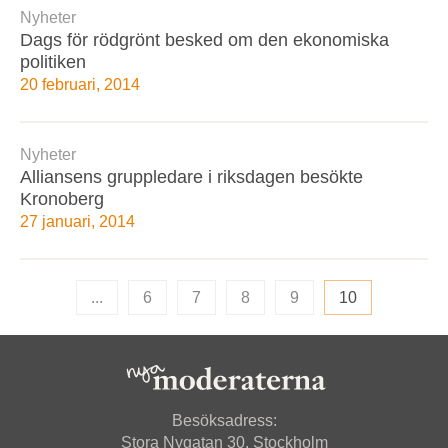
Nyheter
Dags för rödgrönt besked om den ekonomiska
politiken
20 februari, 2014
Nyheter
Alliansens gruppledare i riksdagen besökte
Kronoberg
27 januari, 2014
...
6
7
8
9
10
Besöksadress:
Stora Nygatan 30, Stockholm