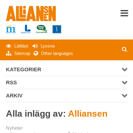
Lättläst
Lyssna
HEM
Sitemap
Other languages
OM ALLIANSEN
KATEGORIER
SENASTE NYTT
RSS
PRESS
ARKIV
MATERIAL
Alla inlägg av:
Alliansen
KONTAKT
Nyheter