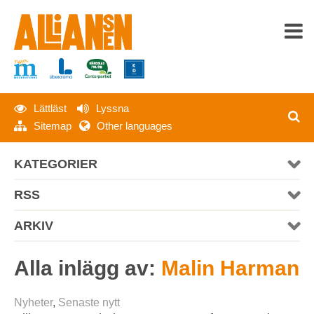
Lättläst
Lyssna
HEM
Sitemap
Other languages
OM ALLIANSEN
KATEGORIER
SENASTE NYTT
RSS
PRESS
ARKIV
MATERIAL
Alla inlägg av:
Malin Harman
KONTAKT
Nyheter
,
Senaste nytt