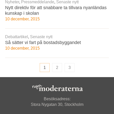
Nyheter
,
Pressmeddelande
,
Senaste nytt
Nytt direktiv för att snabbare ta tillvara nyanländas
kunskap i skolan
10 december, 2015
Debattartikel
,
Senaste nytt
Så sätter vi fart på bostadsbyggandet
10 december, 2015
1
2
3
Besöksadress:
Stora Nygatan 30, Stockholm